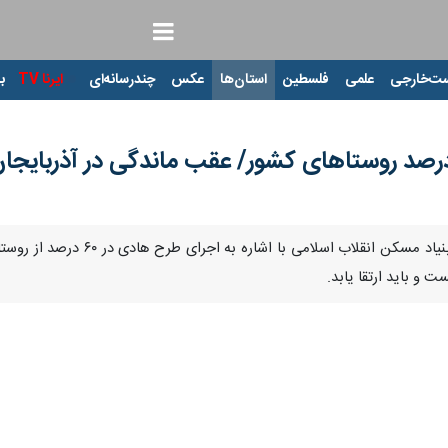
ت‌خارجی
علمی
فلسطین
استان‌ها
عکس
چندرسانه‌ای
ایرنا TV
با
Pause
Play
00:00