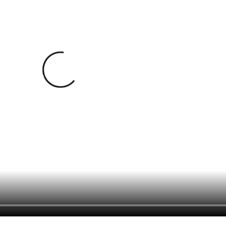
nmute
Mute
Settings
PIP