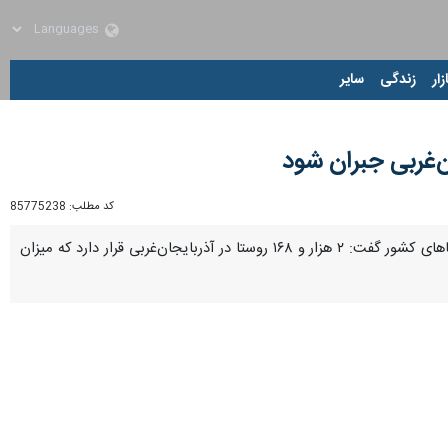
زار
زندگی
سایر
کد مطلب:
85775238