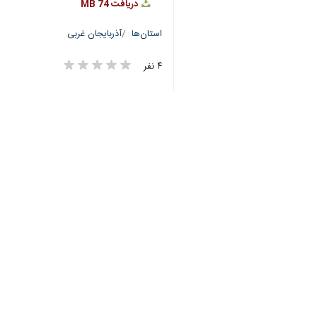
♿︎
×
Download