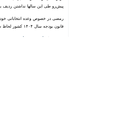
رمضی در خصوص وعده انتخاباتی خود نیز
قانون بودجه سال ۱۴۰۴ کشور لحاظ شود. با این اقدام فدراسیون ورزش کارگری از زمان تاسیس دارای ردیف بودجه تخصصی در اعتبارات وزارت تعاون، کار و رفاه اجتماعی شد.
ورزش
سایر حوزه ها
♿︎
۰ نفر
×
برچسب‌ها
کشتی فرنگی
جواد رمضی
احمد دنیامالی
وزارت تعاون کار و رفاه اجتماعی
کاراته
اخبار مرتبط
رئیس فدراسیون کارگری
اعزام ۸۰ ورزشکار به مسابقات جهانی کارگری در یونان
تهران- ایرنا- رئیس فدراس