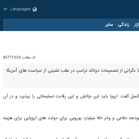
زار
زندگی
سایر
کد مطلب:
85771034
با نگرانی از تصمیمات دونالد ترامپ در عقب نشینی از سیاست های آمریکا
سل گفت: اروپا باید این چالش و این رقابت تسلیحاتی را بپذیرد و در آن
بسیاری از رهبران اروپا پیشنهاد کمیسیون اروپا در این هفته را ستودند. این پیشنهاد شامل انعطاف پذیری مالی در بودجه دفاعی و وام ۱۵۰ میلیارد یورویی برای دولت های اروپایی برای هزینه