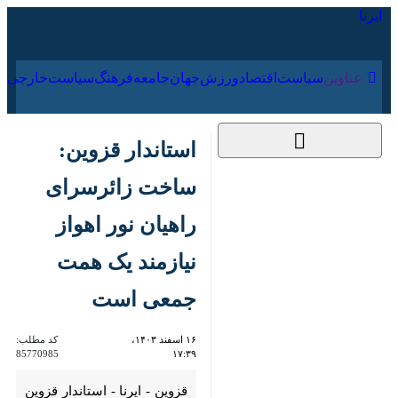
۱۶ مرداد ۱۴۰۵
عناوین‌
سیاست
اقتصاد
ورزش
جهان
جامعه
فرهنگ
سیاس
استاندار قزوین: ساخت
زائرسرای راهیان نور
اهواز نیازمند یک همت
جمعی است
۱۶ اسفند ۱۴۰۳، ۱۷:۳۹
کد مطلب:
85770985
قزوین - ایرنا - استاندار قزوین بر
لزوم توجه ویژه به زیرساخت های