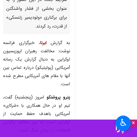
شرایط جنگ در این کشور را به
عنوان بخشی از فشار واشنگتن
برای برکناری «ولودیمیر زلنسکی»
از قدرت، رد کردند.
به گزارش
ایرنا
، خبرگزاری فرانسه
نوشت: مخالفت رهبران اپوزیسیون
اوکراین به دنبال گزارش یک رسانه
آمریکایی (پولیتیکو) درباره تماس بین
آنها با مقام های آمریکایی مطرح شده
است.
پترو پروشنکو
امروز (پنجشنبه) گفت،
تیم او در حال همکاری با «شرکای»
آمریکایی باهدف حفظ حمایت از
♿︎
×
اوکراین است اما وی مخالف برگزاری
انتخابات در زمان جنگ است.