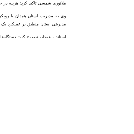
وی به مدیریت استان همدان با رویکر
مدیریتی استان منطبق بر عملکرد یک د
♿︎
استاندار همدان تصریح کرد: دستگاه‌های
اداره فوق کانون معرفی آن شهید بزرگوار 
×
استان‌ها
همدان
۱ نفر
برچسب‌ها
پیشرفت ایران اسلامی
هوش مصنوعی
استانداری همدان
اخبار مرتبط