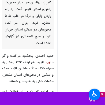
شیراز- ایرنا- رییس مرکز مدیریت
راههای استان فارس گفت: به رغم
بارش باران و برف در اغلب نقاط
استان، تردد روان در تمام
محورهای مواصلاتی استان جریان
دارد و هیچ انسدادی نیز گزارش
نشده است.
حمید احمدی، پنجشنبه در گفت و گو
با
ایرنا
افزود: هم اینک ۳۷۳ راهدار به
همراه ۲۷۰ دستگاه ماشین آلات سبک
و سنگین در محورهای استان مشغول
خدمات دهی به هموطنان هستند.
وی ادامه داد: در جریان فعالیت این
♿︎
×
سامانه بارشی یک هزار و ۷۰۰ تن شن
پاشی و نمک پاشی و سه هزار و ۷۱۰