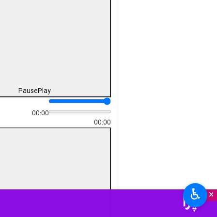
دریافت
244 MB
fullscreen
مشهد-ایرنا- حمید جنتی، معاون
بازرگانی جهاد کشاورزی خراسان
رضوی از تامین و توزیع کالاهای
اساسی و تنظیم بازار در ایام ماه
رمضان و آستانه سال جدید در
این استان خبر داد.
استان‌ها
خراسان رضوی
۰ نفر
آرزو عرفانی
جاودانی
♿︎
×
برچسب‌ها