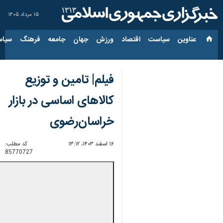
۱۵ مرداد ۱۴۰۵
عناوین‌
سیاست
اقتصاد
ورزش
جهان
جامعه
فرهنگ
سیاس
فیلم| تامین و توزیع
کالاهای اساسی در بازار
خراسان‌رضوی
۱۶ اسفند ۱۴۰۳، ۱۳:۱۲
کد مطلب:
85770727
00:00
0:00
Unmute
Settings
PIP
Enter
Download