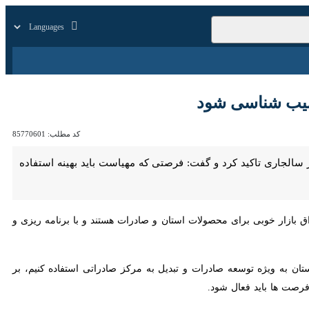
زار
زندگی
سایر
شناسی شود
کد مطلب:
85770601