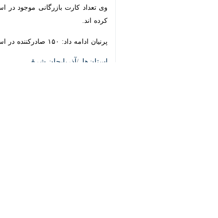
♿︎
تبریز - ایرنا - استاندار آذربایجان 
به گزارش ایرنا
،
بهرام سرمست
روز پنجشنب
×
نظر کارشناسان، باید روند صادرات به این ۲ کشور رشد یاب
وی با بیان اینکه آذربایجان شرقی قابل
شناسایی فرصت های صادراتی و سرمایه گ
وی بر توسعه پایانه های صادراتی در استا
سرمست گفت: آذربایجان شرقی این ظرفیت 
وی در مورد ایجاد بندر خشک در گمرک س
صادرات است.
افزایش ۳۱ درصدی صادرات آذربایجان شرقی