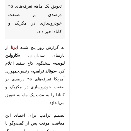
درصدی بر صنعت خودروسازی در
مکزیک و کانادا خبر داد.
به گزارش روز پنج شنبه
ایرنا
از تارنمای
سی‌ان‌ان،
«کارولین لیویت»
سخنگوی
کاخ سفید اعلام کرد
«دونالد ترامپ»
رئیس‌جمهوری آمریکا تعرفه‌های ۲۵
درصدی بر صنعت خودروسازی در
مکزیک و کانادا را به مدت یک ماه به
تعویق می‌اندازد.
تصمیم ترامپ برای اعطای این
معافیت موقت پس از گفت‌وگو با سه
شرکت خودروسازی بزرگ آمریکایی
(فورد، جنرال موتورز و استلانتیس) که
در مکزیک و کانادا سهام دارند و
خودروهای خود را در آنجا مونتاژ