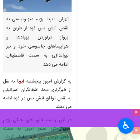
تهران- ایرنا- رژیم صهیونیستی به
نقض آتش بس غزه از طریق به
پرواز درآوردن پهپادها و
هواپیماهای جاسوسی خود و نیز
تیراندازی به سمت فلسطینان
ادامه می دهد.
به گزارش امروز پنجشنبه
ایرنا
به نقل
از خبرگزاری سما، اشغالگران اسرائیلی
به نقض توافق آتش بس در غزه ادامه
می دهند.
×
در این راستا، قایق های جنگی رژیم
♿︎
صهیونیستی صبح امروز به سمت
×
ساحل دریای شهر غزه شلیک کردند.