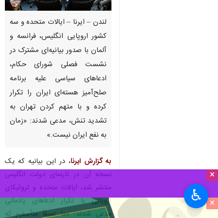
لندن – ایرنا – ایالات متحده و سه
کشور اروپایی انگلیس، فرانسه و
آلمان با صدور بیانیه‌ای مشترک در
نشست فصلی شورای حکام،
ادعاهای سیاسی علیه برنامه
صلح‌آمیز هسته‌ای ایران را تکرار
کرده و با متهم کردن تهران به
تشدید تنش، مدعی شدند: «زمان
به نفع ایران نیست.»
به گزارش ایرنا
، در این بیانیه که یک
×
نسخه آن در تارنمای دولت انگلیس
منتشر شد، ایالات متحده و تروئیکای
♿︎
اروپایی با تکرار ادعاهای پادمانی
×
مدعی شدند: «ما عمیقاً متأسفیم که