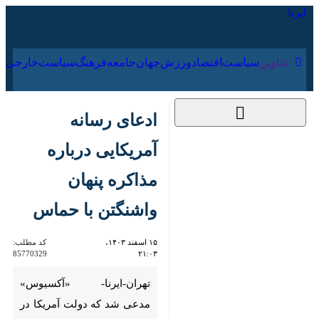
۱۸ مرداد ۱۴۰۵
عناوین‌
سیاست
اقتصاد
ورزش
جهان
جامعه
فرهنگ
سیا
ادعای رسانه آمریکایی
درباره مذاکره پنهان
واشنگتن با حماس
۱۵ اسفند ۱۴۰۳، ۲۱:۰۳
کد مطلب:
85770329
تهران-ایرنا- «آکسیوس» مدعی
شد که دولت آمریکا در حال
مذاکره پنهانی با مقاومت
فلسطین برای آزادی اسرای