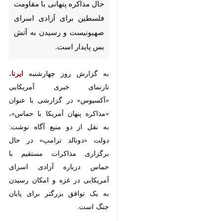
صهیونیست و رسیدن به آتش
بس پایدار است.
به گزارش روز چهارشنبه
، تارنمای
ایرنا
خبری آمریکایی «آکسیوس» در
گزارشی با عنوان «مذاکره پنهان آمریکا
با حماس»، به نقل از دو منبع آگاه
نوشت: دولت «دونالد ترامپ» در حال
برگزاری مذاکرات مستقیم با حماس
درباره آزادی اسرای آمریکایی در غزه و
امکان رسیدن به یک توافق بزرگتر
برای پایان جنگ است.
آکسیوس با اشاره به قرار داشتن
حماس در فهرست تروریستی آمریکا و
قطع ارتباط با واشنگتن با این گروه
فلسطینی از سال ۱۹۹۷، نوشت: این