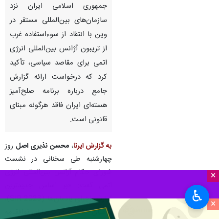
جمهوری اسلامی ایران نزد
سازمان‌های بین‌المللی مستقر در
وین با انتقاد از سوءاستفاده غرب
از تریبون آژانس بین‌المللی انرژی
اتمی برای مقاصد سیاسی، تأکید
کرد که درخواست ارائه گزارش
جامع درباره برنامه صلح‌آمیز
هسته‌ای ایران فاقد هرگونه مبنای
قانونی است.
به گزارش ایرنا
،
محسن نذیری اصل
روز
چهارشنبه طی سخنانی در نشست
شورای حکام آژانس بین‌المللی انرژی
×
اتمی گفت: «بر اساس جدیدترین
♿︎
گزارش اجرای پادمان‌ها (SIR 2023)،
×
از میان ۴۶ کشوری که دارای توافقنامه