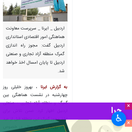
اردبیل _ ایرنا _ سرپرست معاونت
هماهنگی امور اقتصادی استانداری
اردبیل گفت: مجوز راه اندازی
گمرک منطقه آزاد تجاری و صنعتی
اردبیل تا پایان امسال اخذ خواهد
شد.
به گزارش ایرنا
، بهروز خلیلی روز
چهارشنبه در نشست هماهنگی بین
گمرگ و منطقه آزاد تجاری - صنعتی
×
اردبیل اظهار کرد: ضمن تلاش برای
♿︎
اخذ مجوز گمرک این منطقه قبل از عید
×
و در روزهای پایانی سال، در خصوص