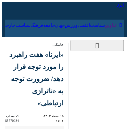
۱۹ مرداد ۱۴۰۵
عناوین‌
سیاست
اقتصاد
ورزش
جهان
جامعه
فرهنگ
سیا
خانیکی:
«ایرنا» هفت راهبرد را
مورد توجه قرار دهد/
ضرورت توجه به
«ناترازی ارتباطی»
۱۵ اسفند ۱۴۰۳، ۱۷:۰۲
کد مطلب:
85770034
تهران- ایرنا- استاد پیشکسوت
علوم ارتباطات با اشاره به وجود