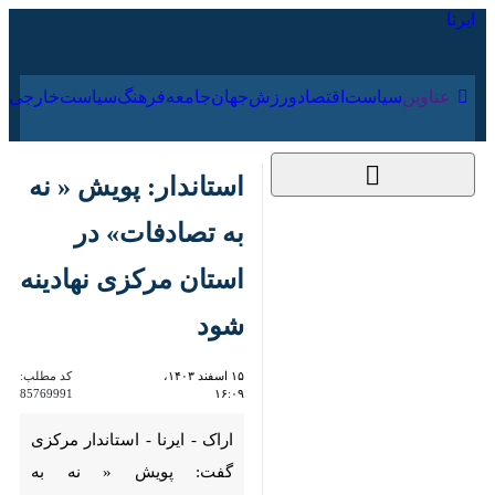
۱۶ مرداد ۱۴۰۵
عناوین‌
سیاست
اقتصاد
ورزش
جهان
جامعه
فرهنگ
سیاس
استاندار: پویش « نه به
تصادفات» در استان
مرکزی نهادینه شود
۱۵ اسفند ۱۴۰۳، ۱۶:۰۹
کد مطلب:
85769991
اراک - ایرنا - استاندار مرکزی
گفت: پویش « نه به تصادفات» در
استان به شکل ویژه نهادینه شود.