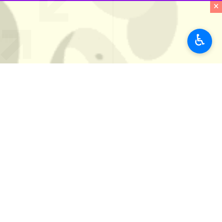
×
♿︎
Unmute
Settings
PIP
Enter
Download
دریافت
12 MB
fullscreen
شهرری - ایرنا - مدیرعامل شرکت آب و فاضلاب منطقه ۶ تهران شهرری از کاشت یکهزار اصله درخت با هدف مصرف بهینه از آ
حسین اکبریان
روز چهارشنبه در مراسم روز درختکاری که
قالب سقایان این شرکت در محل ساختمان و محوطه ستاد شرکت آب
وی در پایان‌گفت: امیدواریم در راستا
بتوانیم باهمکاری مردم آب را بهینه مصرف
شهرستان ری با بیش از یک میلیون نفر ج
استان‌ها
تهران