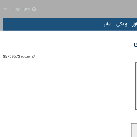
زار
زندگی
سایر
ی
کد مطلب:
85769573