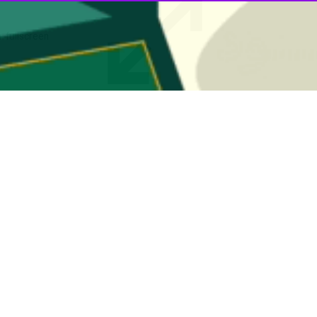
00:00
ب در تصفیه خانه شهر کهریزک شهرستان ری خبر داد.
 در محل ساختمان اداره آبفای منطقه ۶تهران - شهرری برگزار شد در گفت‌وگو با خبرنگار
 و فاصلاب منطقه۶ و در محل تصفیه خانه کهریزک شهرستان ری کاشته شد.
ی استفاده بهینه از آب این پویش نمایانگر توجه شرکت آب و فاضلاب به م
 کنیم.
معیت در جنوب پایتخت بعنوان قبله تهران قرار دارد.