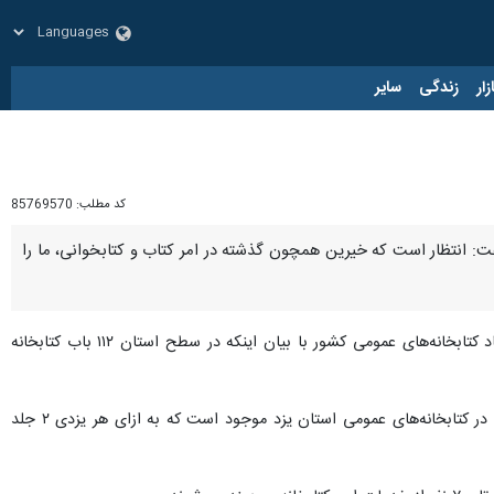
زار
زندگی
سایر
کد مطلب:
85769570