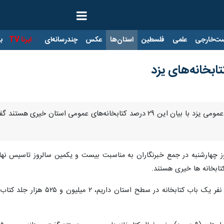
ت‌خارجی
علمی
فلسطین
استان‌ها
عکس
چندرسانه‌ای
ایرنا TV
با