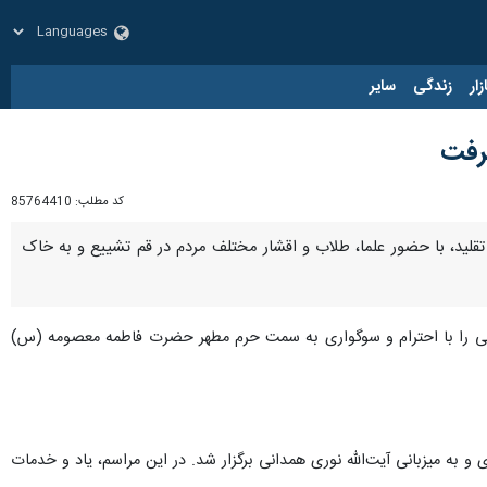
زار
زندگی
سایر
گرفت
کد مطلب:
85764410