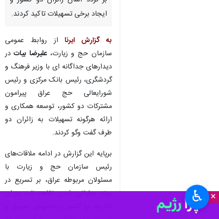
بر تردد آسان زائران دو کشور و
ایجاد برخی تسهیلات تاکید کردند.
به گزارش ایرنا
از روابط عمومی
سازمان حج و زیارت،
علیرضا بیات
در
دیدارهای جداگانه ای با وزیر فرهنگ و
گردشگری، رئیس بانک مرکزی و رئیس
شورایعالی حج عراق پیرامون
مشترکات دو کشور، توسعه همکاری و
ارائه هرگونه تسهیلات به زائران دو
طرف گفت وگو کردند.
برپایه این گزارش در ادامه ملاقات‌های
رئیس سازمان حج و زیارت با
مسئولان مربوطه عراق، بر تسریع در
♿︎
روند عملیاتی شدن تفاهم نامه وزرای
×
خارجه دو کشور درخصوص تسهیل و