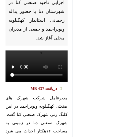
Pause
Play
00:00
00:00
♿︎