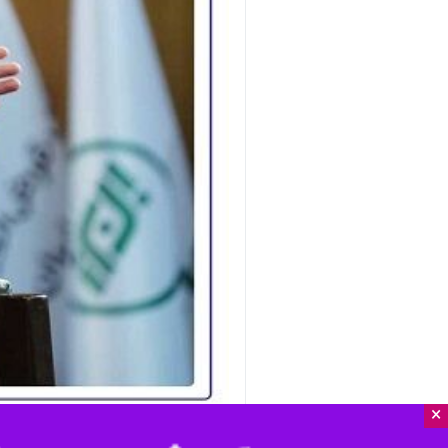
×
تهران - ایرنا - عضو هیئت‌مدیره با