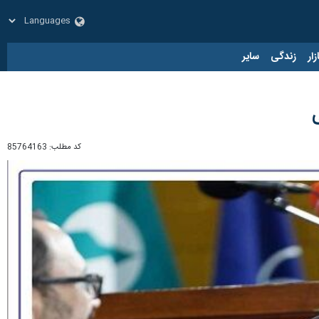
زار
زندگی
سایر
کد مطلب:
85764163