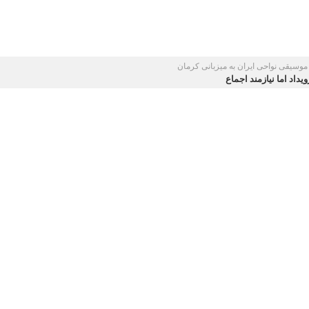
مهدی محمدی معاون وزیر فرهنگ و ارشاد اسلام
لی طالبی استاندار کرمان در این آیین از برگزار نشدن جشنواره موسیقی نواحی
خواستار جبران شد.
ه موسیقی نواحی امسال در استان دیگری برگزار شود.