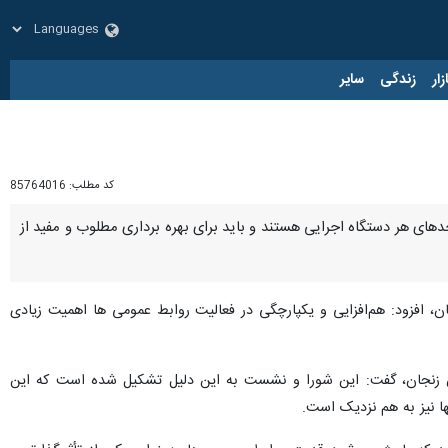
زار
زندگی
سایر
کد مطلب:
85764016