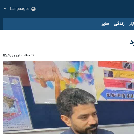
زار
زندگی
سایر
د
کد مطلب:
85763929