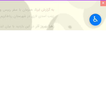
×
به گزارش ایرنا
، همزمان با سفر رییس و
زینب اسدی لاری در شهرستان رباط‌کریم ب
♿︎
زهرا بهروز آذر
در این بازدید با بیان این
بشنویم و از آن‌ها در سیاست‌گذاری‌های 
وی بر لزوم رسیدگی به وضعیت بهداشتی ز
این مسئول خاطرنشان کرد: این بازدید 
بهروزآذر اضافه کرد: این مرکز یکی از 
راهکارهای عملی برای بهبود خدمات ارائه‌
وی با تأکید بر نقش مشارکت مردم در حل
باید از این ظرفیت به‌درستی استفاده و پ
معاون زنان و خانواده رییس‌جمهوری با 
مردم طراحی و اجرا شود که برای تحقق ای