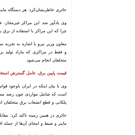
حائری خاطرنشان‌کرد: هر دستگاه ماینر به دلیل مصرف
وی یادآور شد: این مراکز غیرمجاز، عل
که این مراکز با استفاده از برق یاران
معاون وزیر نیرو با اشاره به تجربه س
فقط در مراکزی که مازاد تولید برق دا
انجام می‌شود.
قیمت پایین برق، عامل گسترش استخراج
وی با بیان اینکه در ایران باوجود قوا
که شامل مواردی چون رصد مستمر نقاط م
قطع انشعاب برق متخلفان است.
حائری در همین زمینه تاکید کرد: مقابل
ماینر و ضبط و امحای آن‌ها از جمله اقد
وی در پایان هشدار داد: فعالیت‌های غی