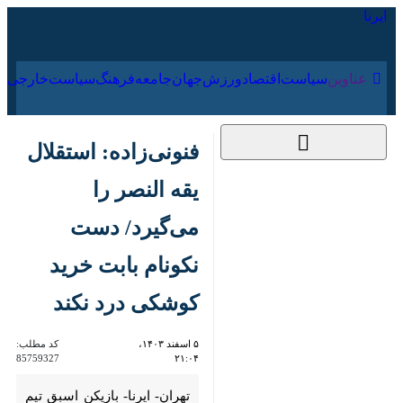
۱۶ مرداد ۱۴۰۵
عناوین‌
سیاست
اقتصاد
ورزش
جهان
جامعه
فرهنگ
سیاس
فنونی‌زاده: استقلال یقه
النصر را می‌گیرد/ دست
نکونام بابت خرید
کوشکی درد نکند
۵ اسفند ۱۴۰۳، ۲۱:۰۴
کد مطلب:
85759327
تهران- ایرنا- بازیکن اسبق تیم
فوتبال استقلال بر این باور است