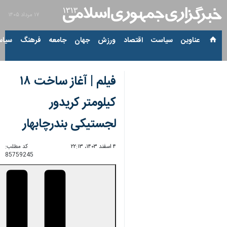
۱۷ مرداد ۱۴۰۵
عناوین‌
سیاست
اقتصاد
ورزش
جهان
جامعه
فرهنگ
سیاس
فیلم | آغاز ساخت ۱۸
کیلومتر کریدور
لجستیکی بندرچابهار
۴ اسفند ۱۴۰۳، ۲۲:۱۳
کد مطلب:
85759245