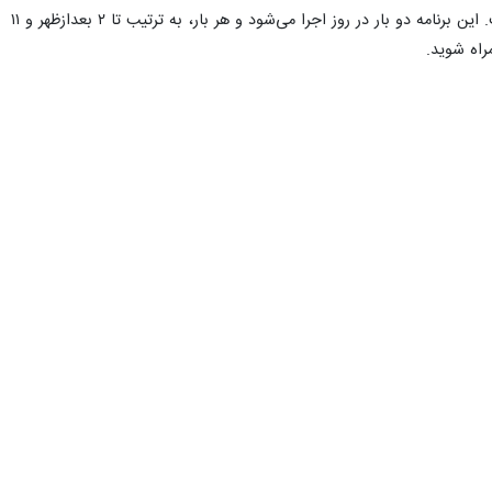
به اجرا درمی‌آورد. ساعت شروع فواره دبی در روزهای آخر هفته (پنج‌شنبه، جمعه و شنبه) ۱:۳۰ بعدازظهر و ۶ عصر است. این برنامه دو بار در روز اجرا می‌شود و هر بار، به ترتیب تا ۲ بعدازظهر و ۱۱
اه شوید.
آبنمای معروف دبی در تاریخ ۸ می ۲۰۰۹ میلادی، به دستور محمد بن راشد آل مکتوم و توسط شرکت ویت دیزاین، شرکت آمریکایی مستقر در کالیفرنیا، بعد از ۱۸ ماه ساخت‌وساز افتتاح شد. این
لوژی به‌کاررفته در آبنمای برج خلیفه همان سیستم موجود در فواره بلاژیو
له اصلی آبنمای دبی برج خلیفه را ربات‌ها، شوترز و اکستریم تعبیه‌شده در دریاچه
ت بالا را برعهده دارند. البته باید بدانید که قدرت شوترزها در پرتاب آب
 این آبنما را پر کند.
 از فاصله ۲۰ مایلی هم می‌توانید تماشاگر آن باشید. در این نورپردازی می‌توان شاهد طیف کاملی از رنگ‌ها بود که خروجی تمام
بی است که ضمن تعیین ریتم حرکت آب شادی و نشاطی وصف‌ناپذیر را برای این فضا به