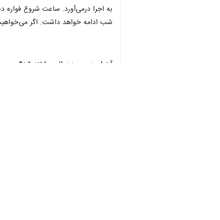
شب ادامه خواهد داشت. اگر می‌خواهید در
آبنمای دبی چه زمانی ساخته شد؟
شرکت معروف قبل از طراحی فواره دبی اق
است.
فواره دبی مال ۵ حلقه در 
تشکیل می‌دهد. همان‌طور که قبلا هم اشا
بیشتر از اکستریم‌هاست و شاید همین مو
در سال ۲۰۱۰ عنصر آتش هم به شکل موقت توسط شرکت به این آبنما اضافه شد که هدف از آن اجرای جشن باشکوه‌تر سال نوی ۲۰۱۱ بود.
آن‌ها چیزی برابر 