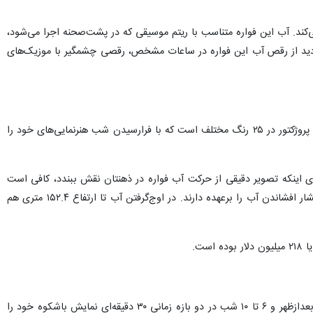
گران زیادی را مجذوب خود می‌کند. آب این فواره متناسب با ریتم موسیقی که در پشت‌صحنه اجرا می‌شود،
دید از رقص آب این فواره در ساعات مشخص، رقصی چشمگیر با موزیک‌های
فواره دبی صحنه نمایشی بی‌نظیر و خیره‌کننده از آب، موسیقی و نور است. مسئول روشنایی در این فواره ۶۶۰۰ چراغ یا پروژکتور در ۲۵ رنگ مختلف است که با فرارسیدن شب هنرنمایی‌های خود را
 لیتر آب در ارتفاع ۱۵۲.۴ متری به بالا پرتاب می‌شوند. برای اینکه تصویر دقیقی از حرکت آب فواره در ذهنتان نقش ببندد، کافی است
یک ساختمان ۵۰ طبقه را مجسم کنید. در نمایش عظیم فواره دبی ربات‌های آبی مسئولیت رقص فواره و جت‌های پرفشار افشاندن آب را برعهده دارند. در اوج‌گرفتن آب تا ارتفاع ۱۵۲.۴ متری هم
ساعت آبنمای دبی در روزهای مختلف هفته کاملا متفاوت است. این فواره در روزهای میانی هفته، در ساعات ۱ تا ۱:۳۰ بعدازظهر و ۶ تا ۱۰ شب در دو بازه زمانی ۳۰ دقیقه‌ای نمایش باشکوه خود را