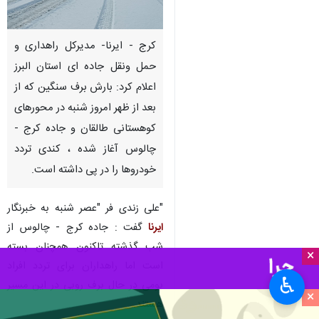
کرج - ایرنا- مدیرکل راهداری و
حمل ونقل جاده ای استان البرز
اعلام کرد: بارش برف سنگین که از
بعد از ظهر امروز شنبه در محورهای
کوهستانی طالقان و جاده کرج -
چالوس آغاز شده ، کندی تردد
خودروها را در پی داشته است.
"علی زندی فر "عصر شنبه به خبرنگار
ایرنا
گفت : جاده کرج - چالوس از
شب گذشته تاکنون همچنان بسته
×
است اما راهداران برای تردد افراد
♿︎
بومی در حال برف روبی در این مسیر
×
هستند.