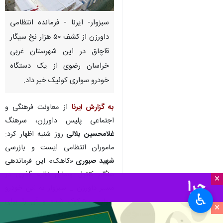
سبزوار- ایرنا - فرمانده انتظامی
داورزن از کشف ۵۰ هزار نخ سیگار
قاچاق در این شهرستان غربی
خراسان رضوی از یک دستگاه
خودرو سواری کوئیک خبر داد.
به گزارش ایرنا
از معاونت فرهنگی و
اجتماعی پلیس داورزن، سرهنگ
غلامحسین بلالی
روز شنبه اظهار کرد:
ماموران انتظامی ایست و بازرسی
شهید صبوری
«کاهک» این فرماندهی
هنگام کنترل وسایل نقلیه گذری در
×
مسیر داورزن _ سبزوار به این خودرو
♿︎
سواری مشکوک شده و آن را برای
×
بازرسی بیشتر متوقف کردند.