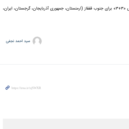
آخرین بار، وزیر امور خارجه روسیه اول آبان‌ماه ۱۴۰۲ با هدف شرکت در نشست وزرای خارجه سازوکار منطقه ای مشورتی «۳+۳» برای جنوب قفقاز (ارمنستان، جمهوری آذربایجان، گرجستان، ایران،
سید احمد نجفی