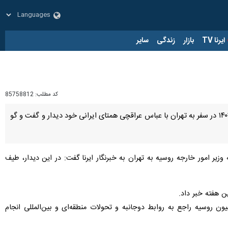
زار
زندگی
سایر
کد مطلب:
85758812
مسکو- ایرنا- سفیر ایران در روسیه تأیید کرد که سرگئی لاوروف وزیر امور خارجه روسیه روز سه شنبه هفتم اسفندماه ۱۴۰۳ در سفر به تهران با عباس عراقچی همتای ایرانی خود دیدار و گفت و گو
زیر امور خارجه روسیه به تهران به خبرنگار ایرنا گفت: در این دیدار، طیف
ن هفته خبر داد.
ن روسیه راجع به روابط دوجانبه و تحولات منطقه‌ای و بین‌المللی انجام