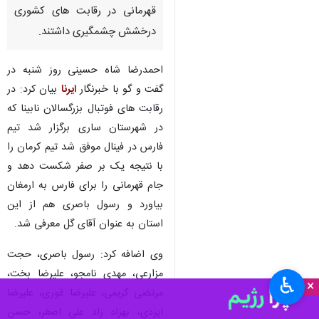
قهرمانی در رقابت های کشوری
درخشش چشمگیری داشتند.
احمدرضا شاه حسینی روز شنبه در
گفت و گو با خبرنگار
ایرنا
بیان کرد:‌ در
رقابت های فوتبال بزرگسالان نابینا که
در شهرستان ساری برگزار شد تیم
فارس در فینال موفق شد تیم کرمان را
با نتیجه یک بر صفر شکست دهد و
جام قهرمانی را برای فارس به ارمغان
بیاورد و رسول باصری هم از این
استان به عنوان آقای گل معرفی شد.
وی اضافه کرد: رسول باصری، حجت
مزارعی، مهدی نامجو، علیرضا بخت،
♿︎
×
مرتضی کریمی، علیرضا غوری، علیرضا
ایزدی، بهزاد زاد علی اصغر، حسن