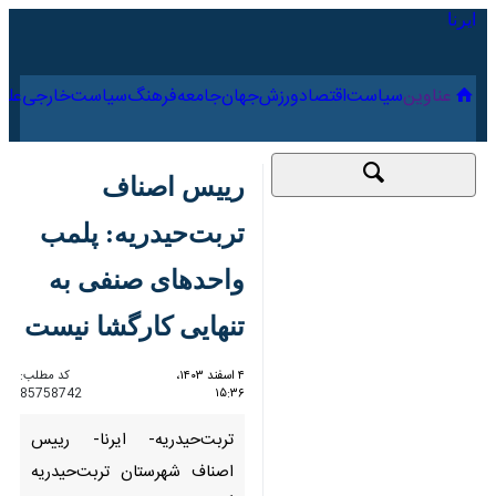
۱۶ مرداد ۱۴۰۵
عناوین‌
سیاست
اقتصاد
ورزش
جهان
جامعه
فرهنگ
رییس اصناف
تربت‌حیدریه: پلمب
واحدهای صنفی به
تنهایی کارگشا نیست
۴ اسفند ۱۴۰۳، ۱۵:۳۶
کد مطلب:
85758742
تربت‌حیدریه- ایرنا- رییس اصناف
شهرستان تربت‌حیدریه گفت: تمرکز