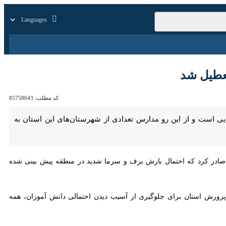
زار
زندگی
سایر
شد
کد مطلب:
85758643