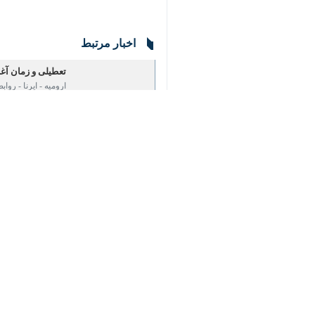
به گزارش خبرنگار
ایرنا
، اواسط هفته گذش
♿︎
امروز /شنبه/ برخی شهرهای شمالی و ج
های درسی در مناطق درگیر بارش‌ها را ص
×
طبق اطلاعیه صادر شده از سوی آموزش 
نوبت بعدازظهر، غیرحضوری و مجوز فعال
در ادامه این تعطیلی و با توجه به 
چالدران نیز امروز بعد ازظهر غیرحضوری 
با توجه به یخبندان و انسداد محورهای 
استان صادر شده است.
استان‌ها
آذربایجان غربی
۰ نفر