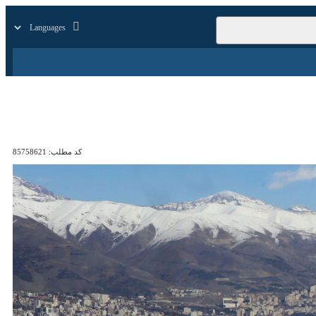
زار
زندگی
سایر
کد مطلب:
85758621