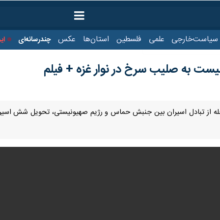
ت‌خارجی
علمی
فلسطین
استان‌ها
عکس
چندرسانه‌ای
ایرنا TV
با
حله از تبادل اسیران بین جنبش حماس و رژیم صهیونیستی، تحویل شش اسیر ص