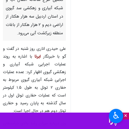
تکمیل طرح سامانه انتقال آب و
شبکه آبیاری و زهکشی سد گیوی
در استان اردبیل سه هزار هکتار از
اراضی دیم و ۲ هزار هکتار از باغات
منطقه زیرکشت آبی می‌رود.
علی حیدری اناری روز شنبه در گفت و
گو با خبرنگار
ایرنا
با اشاره به روند
عملیات اجرایی شبکه آبیاری و
زهکشی گیوی اظهار کرد: عمده عملیات
اجرایی شبکه آبیاری گیوی مربوط به
حفاری ۲ تونل به طول ۱.۵ کیلومتر
است که عملیات حفاری تونل اول در
سال گذشته به پایان رسید و حفاری
تونل دوم هم در حال اجرا است.
♿︎
×
وی درباره میزان رشد بالای درآمدهای