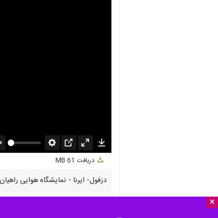
nmute
Settings
PIP
Enter
Download
دریافت
61 MB
fullscreen
دزفول- ایرنا - نمایشگاه هوایی راهیان
×