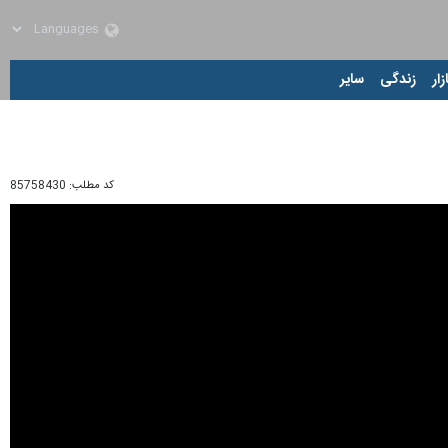
زار
زندگی
سایر
کد مطلب:
85758430