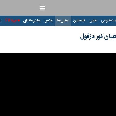
ت‌خارجی
علمی
فلسطین
استان‌ها
عکس
چندرسانه‌ای
ایرنا TV
با
یان نور دزفول