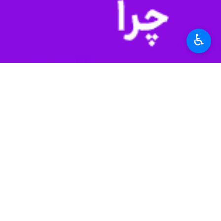
استان‌ها
خوزستان
۶ نفر
♿︎
برچسب‌ها
پایگاه چهارم شکاری وحدتی
دزفول
دزفول
راهیان نور
خوزستان
نمایشگاه هوایی
اخبار مرتبط
پایگاه چهارم شکاری
دزفول-ایرنا- خلبان با
سردار رادان از موزه