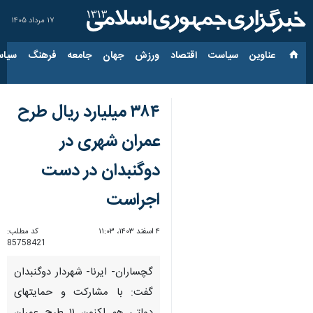
۱۷ مرداد ۱۴۰۵
عناوین‌
سیاست
اقتصاد
ورزش
جهان
جامعه
فرهنگ
سیاس
۳۸۴ میلیارد ریال طرح
عمران شهری در
دوگنبدان در دست
اجراست
۴ اسفند ۱۴۰۳، ۱۱:۰۳
کد مطلب:
85758421
گچساران- ایرنا- شهردار دوگنبدان
گفت: با مشارکت و حمایتهای