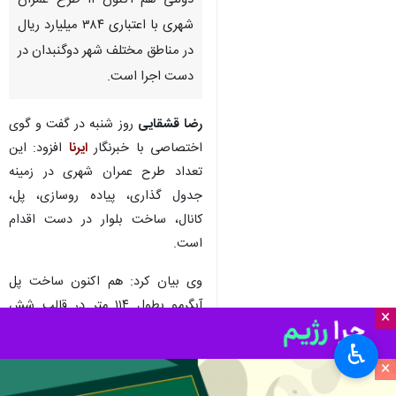
دولتی هم اکنون ۱۱ طرح عمران
شهری با اعتباری ۳۸۴ میلیارد ریال
در مناطق مختلف شهر دوگنبدان در
دست اجرا است.
رضا قشقایی
روز شنبه در گفت و گوی
اختصاصی با خبرنگار
ایرنا
افزود: این
تعداد طرح عمران شهری در زمینه
جدول گذاری، پیاده روسازی، پل،
کانال، ساخت بلوار در دست اقدام
است.
وی بیان کرد: هم اکنون ساخت پل
آبگرمو بطول ۱۱۴ متر در قالب شش
×
دهنه با اعتباری بیش از ۲۶ میلیارد
♿︎
ریال، تکمیل بلوار شهید تاجگردون
×
بطول ۱۰ هزار متر مربع با اعتبار ۳۴