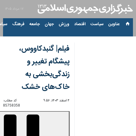
۱۷ مرداد ۱۴۰۵
عناوین‌
سیاست
اقتصاد
ورزش
جهان
جامعه
فرهنگ
سیاس
فیلم| گنبدکاووس،
پیشگام تغییر و
زندگی‌بخشی به
خاک‌های خشک
۴ اسفند ۱۴۰۳، ۹:۵۶
کد مطلب:
85758358
00:00