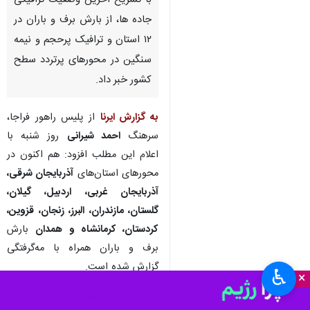
با تشریح آخرین وضعیت ترافیکی
جاده ها، از بارش برف و باران در
۱۲ استان و ترافیک پرحجم و نیمه
سنگین در محورهای پرتردد سطح
کشور خبر داد.
به گزارش ایرنا
از پلیس راهور فراجا،
سرهنگ
احمد شیرانی
روز شنبه با
اعلام این مطلب افزود: هم اکنون در
محورهای استان‌های
آذربایجان شرقی،
آذربایجان غربی، اردبیل، گیلان،
گلستان، مازندران، البرز، زنجان، قزوین،
کردستان، کرمانشاه و همدان
بارش
برف و باران همراه با مه‌گرفتگی
گزارش شده است.
♿︎
×
وی اظهار کرد: همچنین آزادراه قزوین