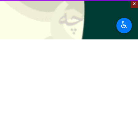
×
♿︎
تهران- ایرنا- خبرنگار ارشد گاردین ا
توافقی حاصل نشود برای نتانیاهو بسیار
به گزارش گروه
سیاست خارجی
ایرنا
،
روزن
که با حمایت دونالد ترامپ، می‌تواند «ک
تأسیسات هسته‌ای ایران در چند ماه آین
این گزارش می افزاید: ترامپ گفته که ت
که دولت او در ابتدا خواسته‌ حداکثری م
مشاور امنیت ملی آمریکا، مایکل والتز، 
صورتی با ایران مذاکره خواهد کرد که «آن‌
اوایل این ماه نیز ترامپ به ایران یک 
جای بمباران شدید آن انجام دهم».