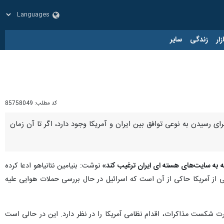
زار
زندگی
سایر
کد مطلب:
85758049