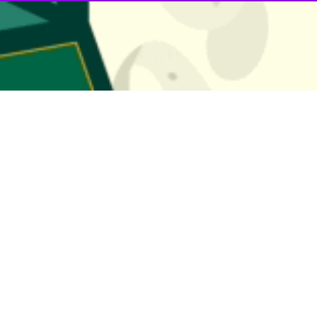
دعا می‌کند که «تا ماه آگوست یا سپتامبر یک پنجره دیپلماتیک بسیار محدود ب
 آسان‌تر خواهد بود که چراغ سبز از واشنگتن را برای حمله به ایران بگیرد.»
امه گاردین
در گزارشی با عنوان
«نتانیاهو به دنبال این است که ترامپ را به ح
ار دولت ایران را تمام و تهدید این کشور را خنثی کند» در حالی که گزارش‌ه
ده است.
رجیح می‌دهد با تهران به توافق دست یابد اما همچنین روشن کرده که در صو
بنی بر کنار گذاشتن کامل برنامه هسته‌ای ایران را مطرح کرده است.
روز یکشنبه گذشته به فاکس نیوز گفت: «همه گزینه‌ها روی میز است». او در ادام
ها بخواهند کل برنامه خود را کنار بگذارند و بازی‌هایی که در گذشته در مذاکرا
انتخاب صریح پیشنهاد داد؛ او به نیویورک پست گفت: «من دوست دارم با ایران