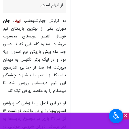
از ابهام است.
به گزارش چهارشنبه‌شب
ایرنا
،
جان
دوران
یکی از بهترین بازیکنان تیم
فوتبال النصر عربستان محسوب
می‌شود؛ ستاره کلمبیایی که تا همین
چند ماه پیش بازیکن تیم استون ویلا
بود و در لیگ برتر انگلیس به میدان
می‌رفت اما بعد از جدایی اندرسون
تالیسکا از النصر با پیشنهاد چشمگیر
این تیم عربستانی روبه‌رو شد تا
بیرمنگام را به مقصد ریاض ترک کند.
او در این فصل و تا زمانی که پیراهن
استون‌ویلا را بر تن داشت توانست ۱۲
♿︎
×
گل در ۲۹ بازی در مجموع رقابت‌ها به
ثمر برساند. دوران شروعی طوفانی در