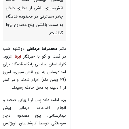
مشهد- ایرنا- سرپرست مرکز
مدیریت حوادث و فوریت‌های
پزشکی نیشابور گفت: حادثه
آتش‌سوزی ناشی از بخاری داخل
چادر مسافرتی در محدوده قدمگاه
به سمت باغشن پنج مصدوم برجا
گذاشت.
دکتر
محمدرضا مرداقلی
دوشنبه شب
در گفت و گو با خبرنگار
ایرنا
افزود:
کارشناسان عملیاتی پایگاه قدمگاه برای
امدادرسانی به این آتش سوزی، امروز
♿︎
(۲۹ بهمن ماه) اعزام شدند و در کمتر
از ۶ دقیقه به محل حادثه رسیدند.