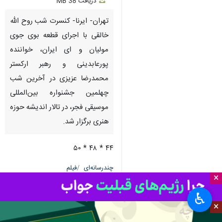
دریافت
38 MB
fullscreen
تهران- ایرنا- کنسرت شب روح الله
خالقی با اجرای قطعه بوی جوی
مولیان و ای ایران، خواننده
پورعابدینی و رهبر ارکستر
محمدرضا عزیزی در آخرین شب
چهلمین جشنواره بین‌المللی
موسیقی فجر، در تالار اندیشه حوزه
هنری برگزار شد.
۴۴ * ۴۸ * ۵۰
چندرسانه‌ای
فیلم
×
۰ نفر
♿︎
×
علی مقدسی