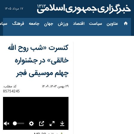
۱۷ مرداد ۱۴۰۵
عناوین‌
سیاست
اقتصاد
ورزش
جهان
جامعه
فرهنگ
سیاس
کنسرت «شب روح الله
خالقی» در جشنواره
چهلم موسیقی فجر
۲۹ بهمن ۱۴۰۳، ۱۴:۰۹
کد مطلب:
85754245
Unmute
Settings
PIP
Enter
Download