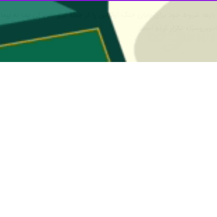
ان ملل در نشست شورای امنیت از تلاش‌ها، گفتگوها و ابتکارهای واقعی با مشا
میروسلاو ینکا» دستیار دبیرکل سازمان ملل در امور اروپا، آسیای مرکزی و ا
ین افزود: دبیرکل سازمان ملل بارها تاکید کرده است که هرگونه راه حل برای
مللی و قطعنامه های مجمع عمومی احترام بگذارد.
رد: سازمان ملل متحد گفتگو میان همه ذینفعان را تشویق و از همه تلاش ها و
قات مینسک به ما آموخته است که توافق بر سر آتش بس یا امضای یک توافق ب
 به اراده سیاسی واقعی و درک پیچیدگی چند بعدی آن، برای اوکراین و برای من
ز آن شروع جنگ در مناطق دونتسک و لوهانسک در شرق اوکراین آغاز شد.
ت غیرنظامیان همچنان در حال افزایش است. تأثیر جهانی جنگ همچنان فراتر از 
ن در مرزهای شناخته شده بین المللی آن باقی مانده است.