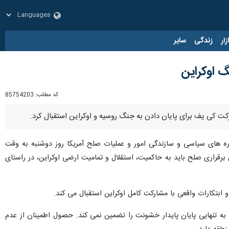
زار
زندگی
سایر
گ اوکراین
کد مطلب:
85754203