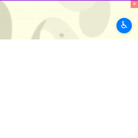
×
♿︎
نیویورک – ایرنا- دستیار دبیرکل سازم
به گزارش خبرنگار
ایرنا
از سازمان ملل، «
محلی در نشست شورای امنیت درباره اوکرا
منشور سازمان ملل متحد، قوانین بین ال
دستیار دبیرکل سازمان ملل متحد تصریح ک
این مقام سازمان ملل تاکید کرد: تواف
وقوع مجدد درگیری و گسترش اراده، نیاز
سواستوپل اوکراین توسط روسیه و پس ا
دستیار دبیرکل سازمان ملل افزود: تلفا
حاکمیت، استقلال و تمامیت ارضی اوکرای