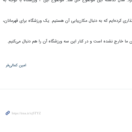
زاکانی درباره آخرین وضعیت واگذاری ورزشگاه‌های امام رضا(ع) و شهید کاظمی به استقلال و پرسپولیس، اضافه کرد: سال گذشته این موضوع حل شد. موضوع این ۲ ورزشگاه با توجه به
 در تهران نیز اظهار داشت: ساخت سه ورزشگاه ۲۰ تا ۳۰ هزار نفری را هدف‌گذاری کرده‌ایم که به دنبال مکان‌یابی آن هستیم. یک ورزشگاه‌ برای قهرمانان،
ا خارج نشده است و در کنار این سه ورزشگاه آن را هم دنبال می‌کنیم.
امین کمالی‌فر