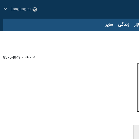
زار
زندگی
سایر
کد مطلب:
85754049