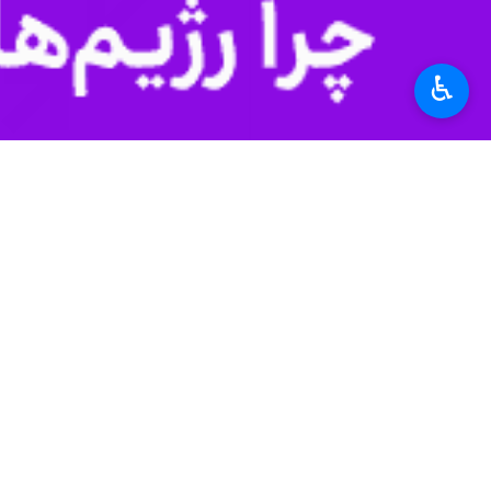
دریافت
46 MB
♿︎
Mute
Settings
نشان داد که تهدید نرم‌افزاری دشمن ب
۴۴ * ۴۸
چندرسانه‌ای
صدا
۰ نفر
برچسب‌ها
آذربایجان شرقی
مقام معظم رهبری